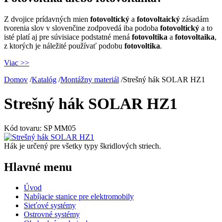
Z dvojice prídavných mien
fotovoltický
a
fotovoltaický
zásadám
tvorenia slov v slovenčine zodpovedá iba podoba
fotovoltický
a to
isté platí aj pre súvisiace podstatné mená
fotovoltika
a
fotovoltaika
,
z ktorých je náležité používať podobu
fotovoltika
.
Viac >>
Domov
/
Katalóg
/
Montážny materiál
/
Strešný hák SOLAR HZ1
Strešný hák SOLAR HZ1
Kód tovaru:
SP MM05
Hák je určený pre všetky typy škridlových striech.
Hlavné menu
Úvod
Nabíjacie stanice pre elektromobily
Sieťové systémy
Ostrovné systémy