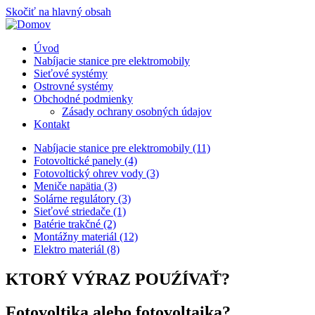
Skočiť na hlavný obsah
Úvod
Nabíjacie stanice pre elektromobily
Sieťové systémy
Ostrovné systémy
Obchodné podmienky
Zásady ochrany osobných údajov
Kontakt
Nabíjacie stanice pre elektromobily (11)
Fotovoltické panely (4)
Fotovoltický ohrev vody (3)
Meniče napätia (3)
Solárne regulátory (3)
Sieťové striedače (1)
Batérie trakčné (2)
Montážny materiál (12)
Elektro materiál (8)
KTORÝ VÝRAZ POUŹÍVAŤ?
Fotovoltika alebo fotovoltaika?